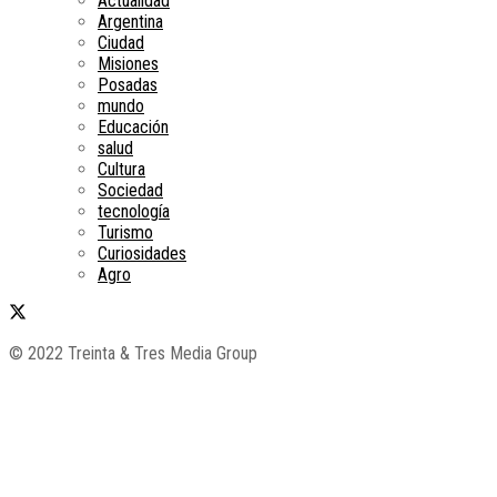
Actualidad
Argentina
Ciudad
Misiones
Posadas
mundo
Educación
salud
Cultura
Sociedad
tecnología
Turismo
Curiosidades
Agro
© 2022 Treinta & Tres Media Group