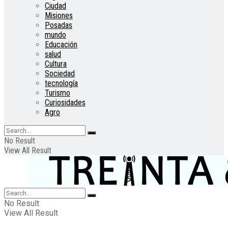
Ciudad
Misiones
Posadas
mundo
Educación
salud
Cultura
Sociedad
tecnología
Turismo
Curiosidades
Agro
No Result
View All Result
No Result
View All Result