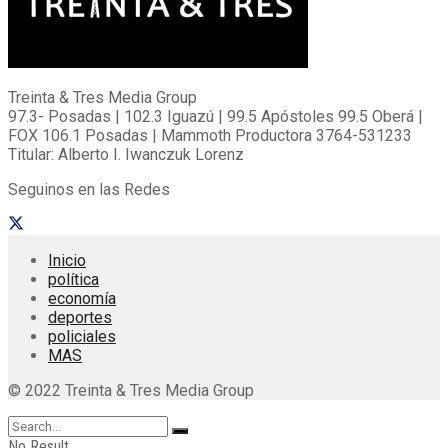
Treinta & Tres Media Group
97.3- Posadas | 102.3 Iguazú | 99.5 Apóstoles 99.5 Oberá |
FOX 106.1 Posadas | Mammoth Productora 3764-531233
Titular: Alberto I. Iwanczuk Lorenz
Seguinos en las Redes
Inicio
política
economía
deportes
policiales
MAS
© 2022 Treinta & Tres Media Group
No Result