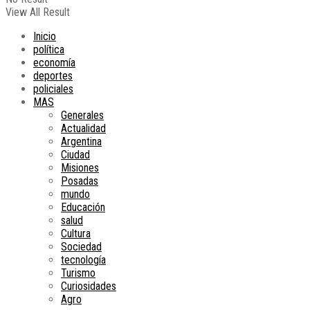
View All Result
Inicio
política
economía
deportes
policiales
MAS
Generales
Actualidad
Argentina
Ciudad
Misiones
Posadas
mundo
Educación
salud
Cultura
Sociedad
tecnología
Turismo
Curiosidades
Agro