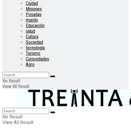
Ciudad
Misiones
Posadas
mundo
Educación
salud
Cultura
Sociedad
tecnología
Turismo
Curiosidades
Agro
No Result
View All Result
No Result
View All Result