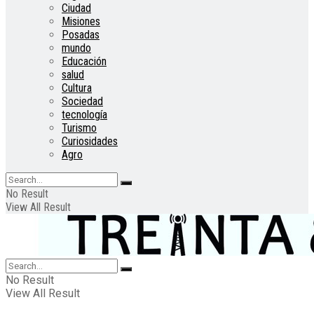
Ciudad
Misiones
Posadas
mundo
Educación
salud
Cultura
Sociedad
tecnología
Turismo
Curiosidades
Agro
No Result
View All Result
No Result
View All Result