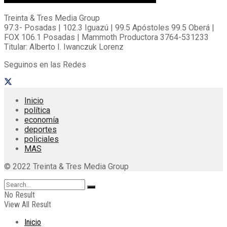
Treinta & Tres Media Group
97.3- Posadas | 102.3 Iguazú | 99.5 Apóstoles 99.5 Oberá |
FOX 106.1 Posadas | Mammoth Productora 3764-531233
Titular: Alberto I. Iwanczuk Lorenz
Seguinos en las Redes
Inicio
política
economía
deportes
policiales
MAS
© 2022 Treinta & Tres Media Group
No Result
View All Result
Inicio