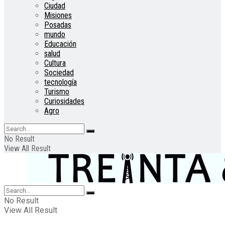
Ciudad
Misiones
Posadas
mundo
Educación
salud
Cultura
Sociedad
tecnología
Turismo
Curiosidades
Agro
No Result
View All Result
No Result
View All Result