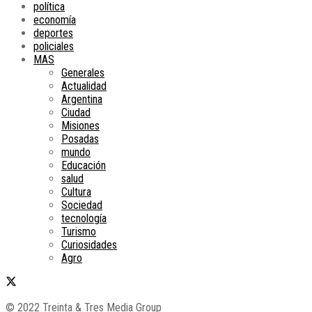
política
economía
deportes
policiales
MAS
Generales
Actualidad
Argentina
Ciudad
Misiones
Posadas
mundo
Educación
salud
Cultura
Sociedad
tecnología
Turismo
Curiosidades
Agro
© 2022 Treinta & Tres Media Group