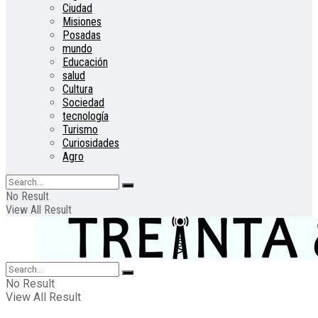
Ciudad
Misiones
Posadas
mundo
Educación
salud
Cultura
Sociedad
tecnología
Turismo
Curiosidades
Agro
No Result
View All Result
No Result
View All Result