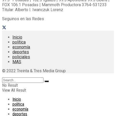
FOX 106.1 Posadas | Mammoth Productora 3764-531233
Titular: Alberto I. Iwanczuk Lorenz
Seguinos en las Redes
Inicio
política
economía
deportes
policiales
MAS
© 2022 Treinta & Tres Media Group
No Result
View All Result
Inicio
política
economía
deportes