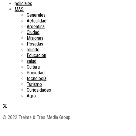
policiales
MAS
Generales
Actualidad
Argentina
Ciudad
Misiones
Posadas
mundo
Educación
salud
Cultura
Sociedad
tecnología
Turismo
Curiosidades
Agro
© 2022 Treinta & Tres Media Group