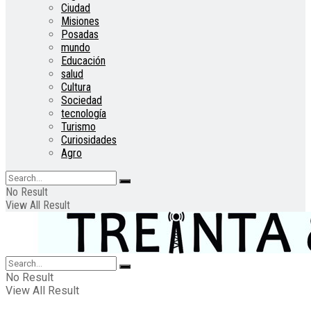
Ciudad
Misiones
Posadas
mundo
Educación
salud
Cultura
Sociedad
tecnología
Turismo
Curiosidades
Agro
No Result
View All Result
No Result
View All Result