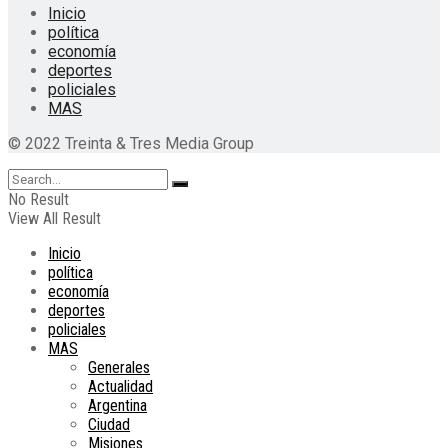
Inicio
política
economía
deportes
policiales
MAS
© 2022 Treinta & Tres Media Group
No Result
View All Result
Inicio
política
economía
deportes
policiales
MAS
Generales
Actualidad
Argentina
Ciudad
Misiones