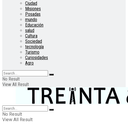
Ciudad
Misiones
Posadas
mundo
Educación
salud
Cultura
Sociedad
tecnología
Turismo
Curiosidades
Agro
No Result
View All Result
No Result
View All Result