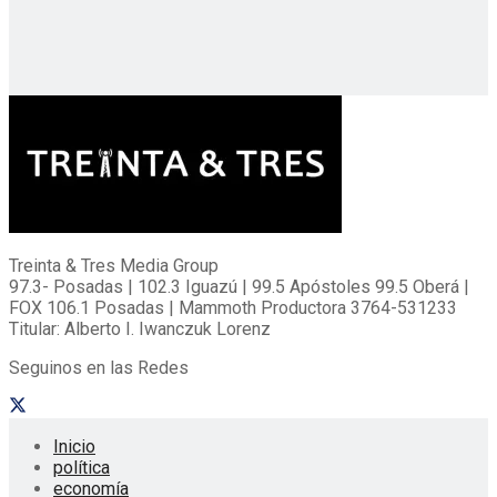
Treinta & Tres Media Group
97.3- Posadas | 102.3 Iguazú | 99.5 Apóstoles 99.5 Oberá |
FOX 106.1 Posadas | Mammoth Productora 3764-531233
Titular: Alberto I. Iwanczuk Lorenz
Seguinos en las Redes
Inicio
política
economía