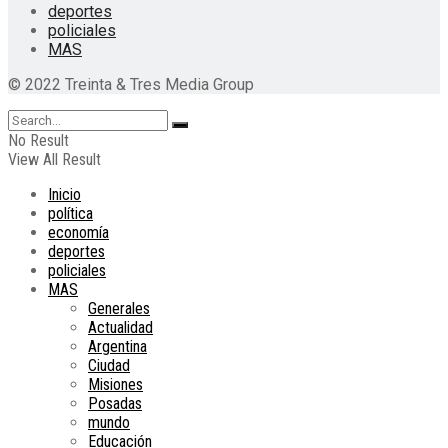
deportes
policiales
MAS
© 2022 Treinta & Tres Media Group
No Result
View All Result
Inicio
política
economía
deportes
policiales
MAS
Generales
Actualidad
Argentina
Ciudad
Misiones
Posadas
mundo
Educación