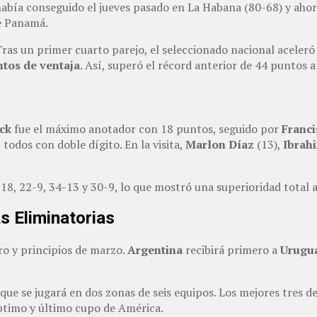
 había conseguido el jueves pasado en La Habana (80-68) y ahor
e Panamá.
 Tras un primer cuarto parejo, el seleccionado nacional acele
ntos de ventaja
. Así, superó el récord anterior de 44 puntos 
ck
fue el máximo anotador con 18 puntos, seguido por
Franci
 todos con doble dígito. En la visita,
Marlon Díaz
(13),
Ibrah
9-18, 22-9, 34-13 y 30-9, lo que mostró una superioridad tota
s Eliminatorias
ro y principios de marzo.
Argentina
recibirá primero a
Urugu
 que se jugará en dos zonas de seis equipos. Los mejores tres d
éptimo y último cupo de América.