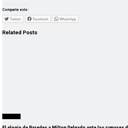
Comparte esto:
Twitter
Facebook
WhatsApp
Related
Posts
deportes
El elogio de Paredes a Milton Delgado ante los rumores de