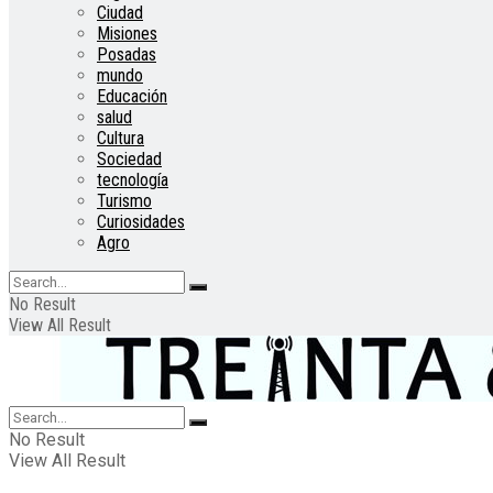
Ciudad
Misiones
Posadas
mundo
Educación
salud
Cultura
Sociedad
tecnología
Turismo
Curiosidades
Agro
No Result
View All Result
No Result
View All Result