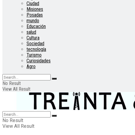
Ciudad
Misiones
Posadas
mundo
Educación
salud
Cultura
Sociedad
tecnología
Turismo
Curiosidades
Agro
No Result
View All Result
No Result
View All Result