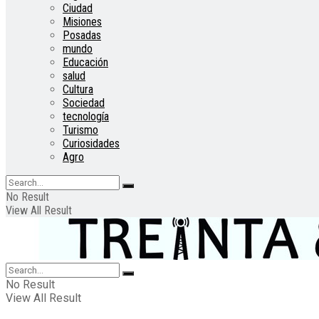
Ciudad
Misiones
Posadas
mundo
Educación
salud
Cultura
Sociedad
tecnología
Turismo
Curiosidades
Agro
No Result
View All Result
No Result
View All Result