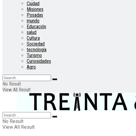
Ciudad
Misiones
Posadas
mundo
Educación
salud
Cultura
Sociedad
tecnología
Turismo
Curiosidades
Agro
No Result
View All Result
No Result
View All Result