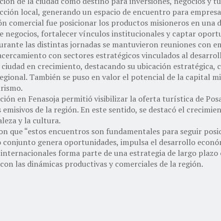
ión de la ciudad como destino para inversiones, negocios y t
ucción local, generando un espacio de encuentro para empresari
sión comercial fue posicionar los productos misioneros en una d
negocios, fortalecer vínculos institucionales y captar oportu
durante las distintas jornadas se mantuvieron reuniones con em
acercamiento con sectores estratégicos vinculados al desarrol
iudad en crecimiento, destacando su ubicación estratégica, con
ional. También se puso en valor el potencial de la capital mis
urismo.
ción en Fenasoja permitió visibilizar la oferta turística de Po
 emisivos de la región. En este sentido, se destacó el crecimie
leza y la cultura.
ron que “estos encuentros son fundamentales para seguir pos
 conjunto genera oportunidades, impulsa el desarrollo económ
internacionales forma parte de una estrategia de largo plazo 
con las dinámicas productivas y comerciales de la región.