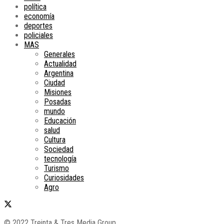
política
economía
deportes
policiales
MAS
Generales
Actualidad
Argentina
Ciudad
Misiones
Posadas
mundo
Educación
salud
Cultura
Sociedad
tecnología
Turismo
Curiosidades
Agro
© 2022 Treinta & Tres Media Group