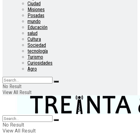
Ciudad
Misiones
Posadas
mundo
Educación
salud
Cultura
Sociedad
tecnología
Turismo
Curiosidades
Agro
No Result
View All Result
No Result
View All Result