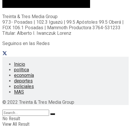
Treinta & Tres Media Group
97.3- Posadas | 102.3 Iguazú | 99.5 Apóstoles 99.5 Oberá |
FOX 106.1 Posadas | Mammoth Productora 3764-531233
Titular: Alberto I. Iwanczuk Lorenz
Seguinos en las Redes
Inicio
política
economía
deportes
policiales
MAS
© 2022 Treinta & Tres Media Group
No Result
View All Result