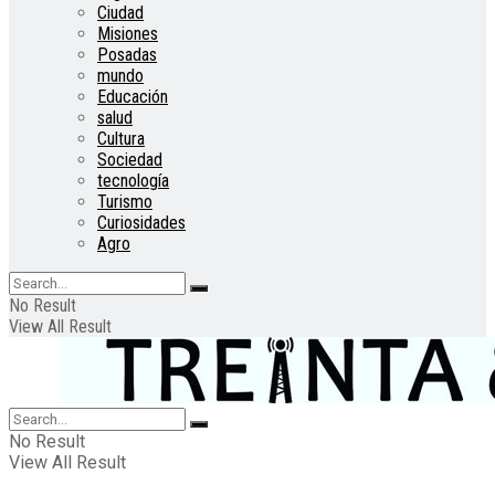
Ciudad
Misiones
Posadas
mundo
Educación
salud
Cultura
Sociedad
tecnología
Turismo
Curiosidades
Agro
No Result
View All Result
No Result
View All Result