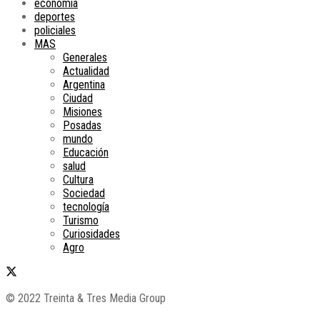
economía
deportes
policiales
MAS
Generales
Actualidad
Argentina
Ciudad
Misiones
Posadas
mundo
Educación
salud
Cultura
Sociedad
tecnología
Turismo
Curiosidades
Agro
© 2022 Treinta & Tres Media Group