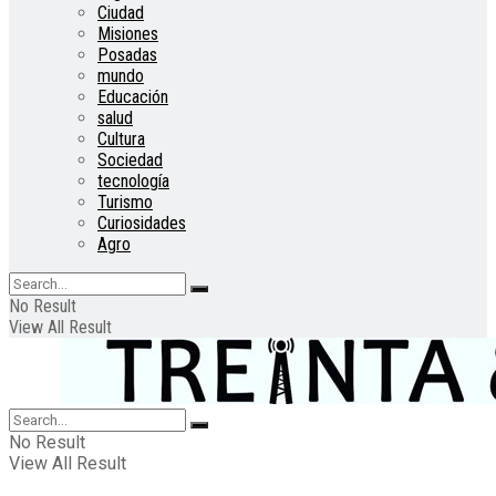
Ciudad
Misiones
Posadas
mundo
Educación
salud
Cultura
Sociedad
tecnología
Turismo
Curiosidades
Agro
No Result
View All Result
No Result
View All Result