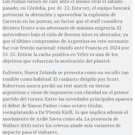
Los Pumas vienen de caer ante el mismo rival el sábado
pasado, en Córdoba, por 41-22. Esta vez, el equipo buscará
potenciar la obtención y aprovechar la explosión de
Carreras en las puntas, un factor que el staff considera
decisivo frente a un adversario de máxima exigencia. El
antecedente bajo el cielo de Buenos Aires es alentador, ya
que el último compromiso de Argentina en este escenario
fue con festejo nacional: triunfo ante Francia en 2024 por
33-25. Estirar la racha positiva en Vélez es uno de los
objetivos que refuerzan la motivación del plantel.
Enfrente, Nueva Zelanda se presenta como un escollo tan
temible como habitual. El conjunto dirigido por Scott
Robertson nunca perdió un test match en tierras
argentinas y viene de imponerse con claridad en el primer
partido del torneo. Entre las novedades principales aparece
el debut de Simon Parker como octavo titular,
reemplazando a Du’Plessis Kirifi, lo que implica además el
movimiento de Ardie Savea como ala. La presencia de
Wallace Sititi entre los relevos añade más variantes de
impacto para el visitante.