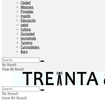
Ciudad
Misiones
Posadas
mundo
Educación
salud
Cultura
Sociedad
tecnología
Turismo
Curiosidades
Agro
No Result
View All Result
No Result
View All Result