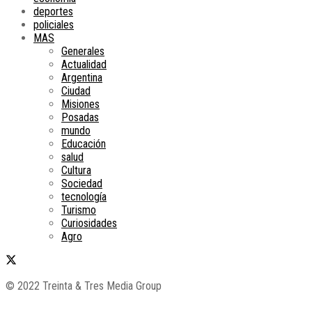
deportes
policiales
MAS
Generales
Actualidad
Argentina
Ciudad
Misiones
Posadas
mundo
Educación
salud
Cultura
Sociedad
tecnología
Turismo
Curiosidades
Agro
© 2022 Treinta & Tres Media Group