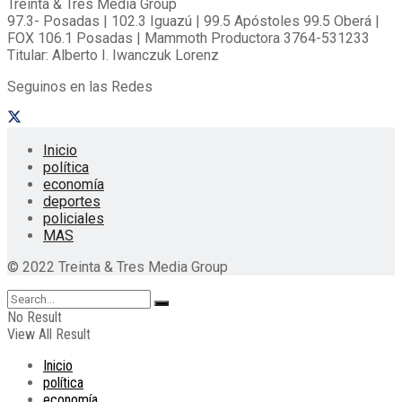
Treinta & Tres Media Group
97.3- Posadas | 102.3 Iguazú | 99.5 Apóstoles 99.5 Oberá |
FOX 106.1 Posadas | Mammoth Productora 3764-531233
Titular: Alberto I. Iwanczuk Lorenz
Seguinos en las Redes
Inicio
política
economía
deportes
policiales
MAS
© 2022 Treinta & Tres Media Group
No Result
View All Result
Inicio
política
economía