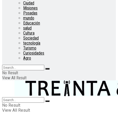
Ciudad
Misiones
Posadas
mundo
Educación
salud
Cultura
Sociedad
tecnología
Turismo
Curiosidades
Agro
No Result
View All Result
No Result
View All Result