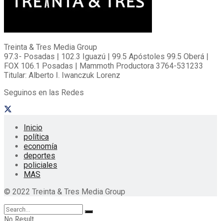
Treinta & Tres Media Group
97.3- Posadas | 102.3 Iguazú | 99.5 Apóstoles 99.5 Oberá |
FOX 106.1 Posadas | Mammoth Productora 3764-531233
Titular: Alberto I. Iwanczuk Lorenz
Seguinos en las Redes
Inicio
política
economía
deportes
policiales
MAS
© 2022 Treinta & Tres Media Group
No Result