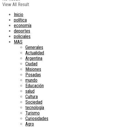
View All Result
Inicio
política
economía
deportes
policiales
MAS
Generales
Actualidad
Argentina
Ciudad
Misiones
Posadas
mundo
Educación
salud
Cultura
Sociedad
tecnología
Turismo
Curiosidades
Agro