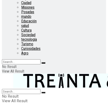
Ciudad
Misiones
Posadas
mundo
Educación
salud
Cultura
Sociedad
tecnología
Turismo
Curiosidades
Agro
No Result
View All Result
No Result
View All Result