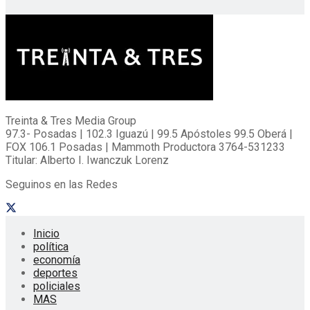
Treinta & Tres Media Group
97.3- Posadas | 102.3 Iguazú | 99.5 Apóstoles 99.5 Oberá |
FOX 106.1 Posadas | Mammoth Productora 3764-531233
Titular: Alberto I. Iwanczuk Lorenz
Seguinos en las Redes
Inicio
política
economía
deportes
policiales
MAS