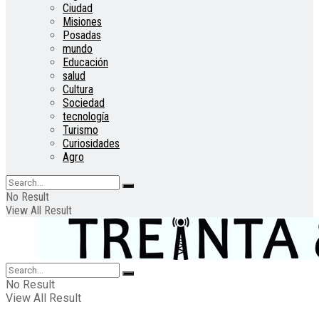
Ciudad
Misiones
Posadas
mundo
Educación
salud
Cultura
Sociedad
tecnología
Turismo
Curiosidades
Agro
No Result
View All Result
No Result
View All Result