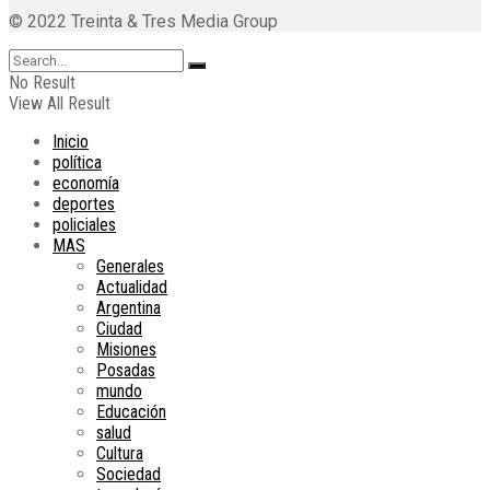
© 2022 Treinta & Tres Media Group
No Result
View All Result
Inicio
política
economía
deportes
policiales
MAS
Generales
Actualidad
Argentina
Ciudad
Misiones
Posadas
mundo
Educación
salud
Cultura
Sociedad