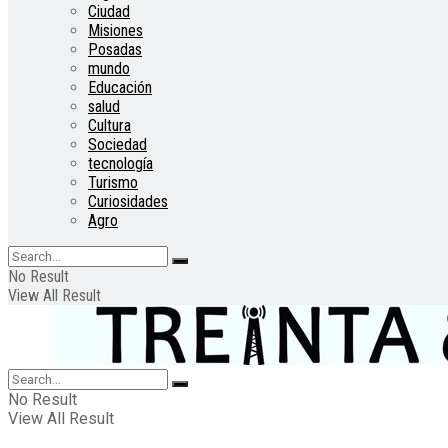
Ciudad
Misiones
Posadas
mundo
Educación
salud
Cultura
Sociedad
tecnología
Turismo
Curiosidades
Agro
No Result
View All Result
No Result
View All Result