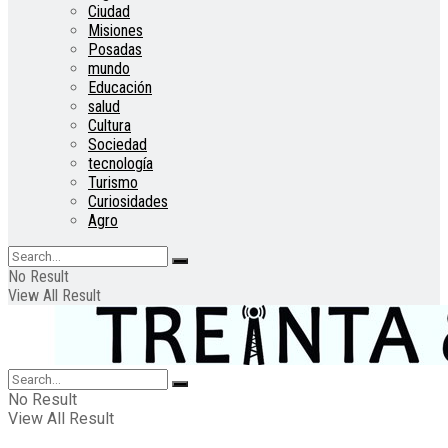
Ciudad
Misiones
Posadas
mundo
Educación
salud
Cultura
Sociedad
tecnología
Turismo
Curiosidades
Agro
No Result
View All Result
No Result
View All Result