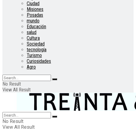
Ciudad
Misiones
Posadas
mundo
Educación
salud
Cultura
Sociedad
tecnología
Turismo
Curiosidades
Agro
No Result
View All Result
No Result
View All Result