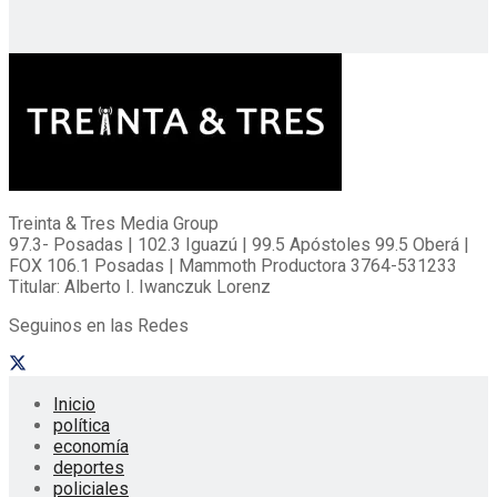
Treinta & Tres Media Group
97.3- Posadas | 102.3 Iguazú | 99.5 Apóstoles 99.5 Oberá |
FOX 106.1 Posadas | Mammoth Productora 3764-531233
Titular: Alberto I. Iwanczuk Lorenz
Seguinos en las Redes
Inicio
política
economía
deportes
policiales