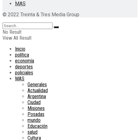
MAS
© 2022 Treinta & Tres Media Group
No Result
View All Result
Inicio
política
economía
deportes
policiales
MAS
Generales
Actualidad
Argentina
Ciudad
Misiones
Posadas
mundo
Educación
salud
Cultura