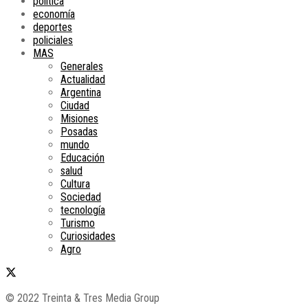
política
economía
deportes
policiales
MAS
Generales
Actualidad
Argentina
Ciudad
Misiones
Posadas
mundo
Educación
salud
Cultura
Sociedad
tecnología
Turismo
Curiosidades
Agro
© 2022 Treinta & Tres Media Group