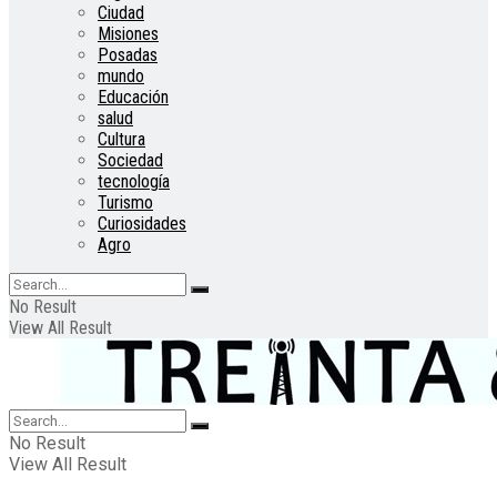
Ciudad
Misiones
Posadas
mundo
Educación
salud
Cultura
Sociedad
tecnología
Turismo
Curiosidades
Agro
No Result
View All Result
No Result
View All Result