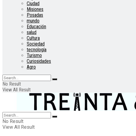
Ciudad
Misiones
Posadas
mundo
Educación
salud
Cultura
Sociedad
tecnología
Turismo
Curiosidades
Agro
No Result
View All Result
No Result
View All Result