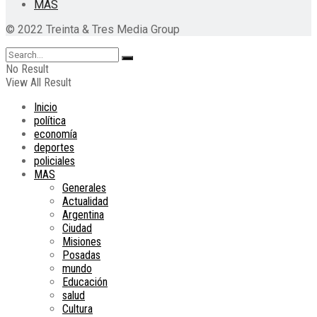
MAS
© 2022 Treinta & Tres Media Group
No Result
View All Result
Inicio
política
economía
deportes
policiales
MAS
Generales
Actualidad
Argentina
Ciudad
Misiones
Posadas
mundo
Educación
salud
Cultura