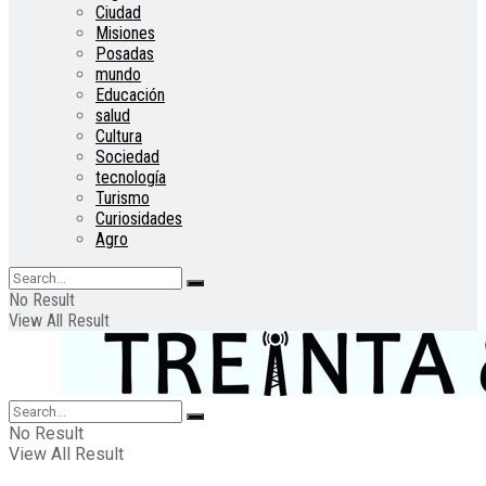
Ciudad
Misiones
Posadas
mundo
Educación
salud
Cultura
Sociedad
tecnología
Turismo
Curiosidades
Agro
No Result
View All Result
No Result
View All Result