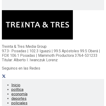
Treinta & Tres Media Group
97.3- Posadas | 102.3 Iguazú | 99.5 Apóstoles 99.5 Oberá |
FOX 106.1 Posadas | Mammoth Productora 3764-531233
Titular: Alberto I. Iwanczuk Lorenz
Seguinos en las Redes
Inicio
política
economía
deportes
policiales