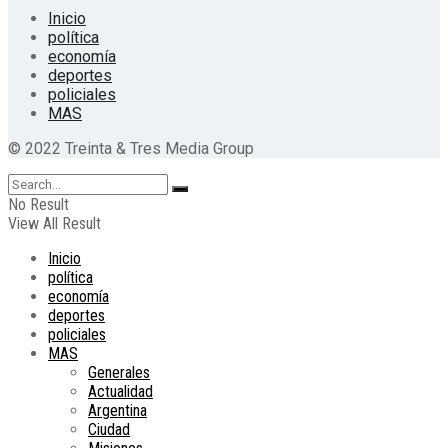
Inicio
política
economía
deportes
policiales
MAS
© 2022 Treinta & Tres Media Group
No Result
View All Result
Inicio
política
economía
deportes
policiales
MAS
Generales
Actualidad
Argentina
Ciudad