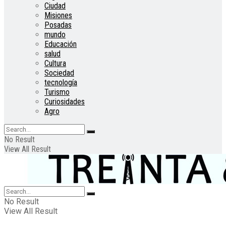
Ciudad
Misiones
Posadas
mundo
Educación
salud
Cultura
Sociedad
tecnología
Turismo
Curiosidades
Agro
No Result
View All Result
No Result
View All Result