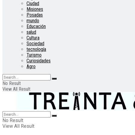
Ciudad
Misiones
Posadas
mundo
Educación
salud
Cultura
Sociedad
tecnología
Turismo
Curiosidades
Agro
No Result
View All Result
No Result
View All Result