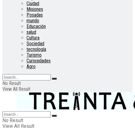
Ciudad
Misiones
Posadas
mundo
Educación
salud
Cultura
Sociedad
tecnología
Turismo
Curiosidades
Agro
No Result
View All Result
No Result
View All Result