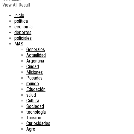
View All Result
Inicio
política
economía
deportes
policiales
MAS
Generales
Actualidad
Argentina
Ciudad
Misiones
Posadas
mundo
Educación
salud
Cultura
Sociedad
tecnología
Turismo
Curiosidades
Agro