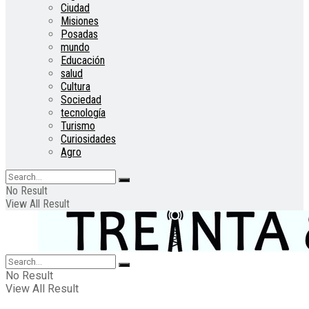
Ciudad
Misiones
Posadas
mundo
Educación
salud
Cultura
Sociedad
tecnología
Turismo
Curiosidades
Agro
No Result
View All Result
No Result
View All Result