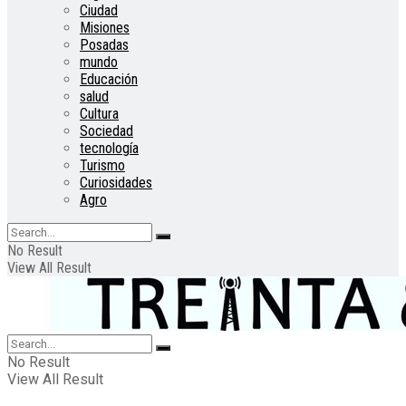
Ciudad
Misiones
Posadas
mundo
Educación
salud
Cultura
Sociedad
tecnología
Turismo
Curiosidades
Agro
No Result
View All Result
No Result
View All Result