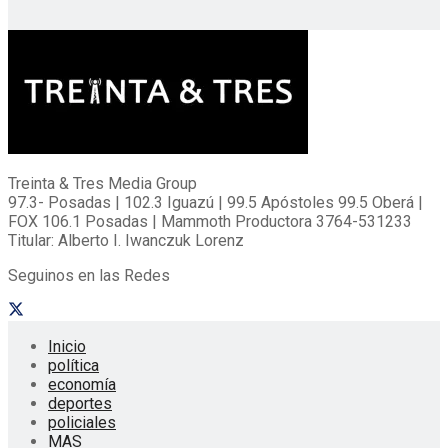
Treinta & Tres Media Group
97.3- Posadas | 102.3 Iguazú | 99.5 Apóstoles 99.5 Oberá |
FOX 106.1 Posadas | Mammoth Productora 3764-531233
Titular: Alberto I. Iwanczuk Lorenz
Seguinos en las Redes
Inicio
política
economía
deportes
policiales
MAS