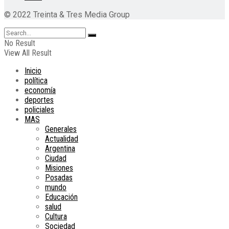
© 2022 Treinta & Tres Media Group
No Result
View All Result
Inicio
política
economía
deportes
policiales
MAS
Generales
Actualidad
Argentina
Ciudad
Misiones
Posadas
mundo
Educación
salud
Cultura
Sociedad