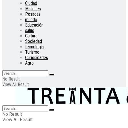
Ciudad
Misiones
Posadas
mundo
Educación
salud
Cultura
Sociedad
tecnología
Turismo
Curiosidades
Agro
No Result
View All Result
No Result
View All Result