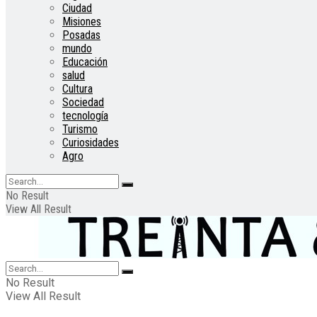
Ciudad
Misiones
Posadas
mundo
Educación
salud
Cultura
Sociedad
tecnología
Turismo
Curiosidades
Agro
No Result
View All Result
No Result
View All Result