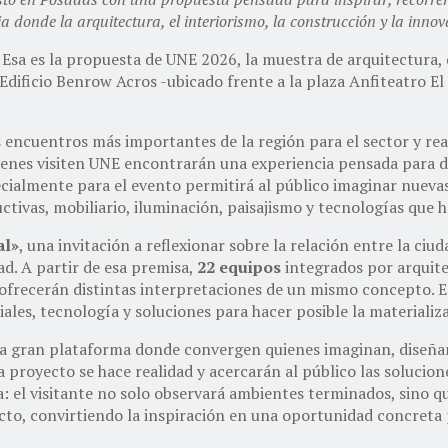
a donde la arquitectura, el interiorismo, la construcción y la inno
Esa es la propuesta de UNE 2026, la muestra de arquitectura, d
l Edificio Benrow Acros -ubicado frente a la plaza Anfiteatro E
s encuentros más importantes de la región para el sector y r
ienes visiten UNE encontrarán una experiencia pensada para de
ecialmente para el evento permitirá al público imaginar nuevas
tivas, mobiliario, iluminación, paisajismo y tecnologías que h
al»
, una invitación a reflexionar sobre la relación entre la ci
ad. A partir de esa premisa,
22 equipos
integrados por arquitec
 ofrecerán distintas interpretaciones de un mismo concepto. 
les, tecnología y soluciones para hacer posible la materializa
na gran plataforma donde convergen quienes imaginan, diseñan
 proyecto se hace realidad y acercarán al público las solucion
ra: el visitante no solo observará ambientes terminados, sino 
cto, convirtiendo la inspiración en una oportunidad concreta