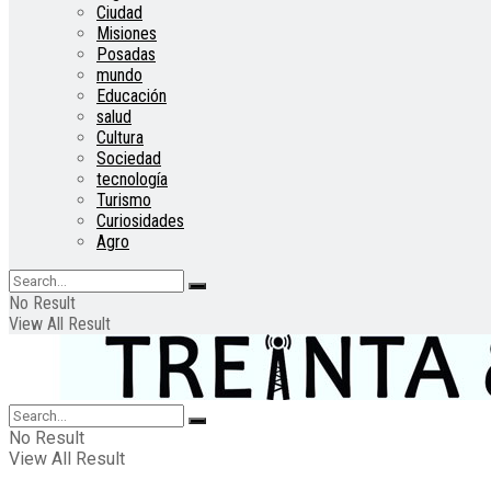
Ciudad
Misiones
Posadas
mundo
Educación
salud
Cultura
Sociedad
tecnología
Turismo
Curiosidades
Agro
No Result
View All Result
No Result
View All Result