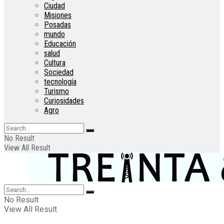
Ciudad
Misiones
Posadas
mundo
Educación
salud
Cultura
Sociedad
tecnología
Turismo
Curiosidades
Agro
No Result
View All Result
No Result
View All Result