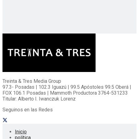
Treinta & Tres Media Group
97.3- Posadas | 102.3 Iguazú | 99.5 Apóstoles 99.5 Oberá |
FOX 106.1 Posadas | Mammoth Productora 3764-531233
Titular: Alberto I. Iwanczuk Lorenz
Seguinos en las Redes
Inicio
política