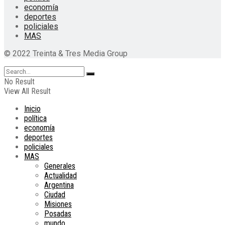
economía
deportes
policiales
MAS
© 2022 Treinta & Tres Media Group
No Result
View All Result
Inicio
política
economía
deportes
policiales
MAS
Generales
Actualidad
Argentina
Ciudad
Misiones
Posadas
mundo