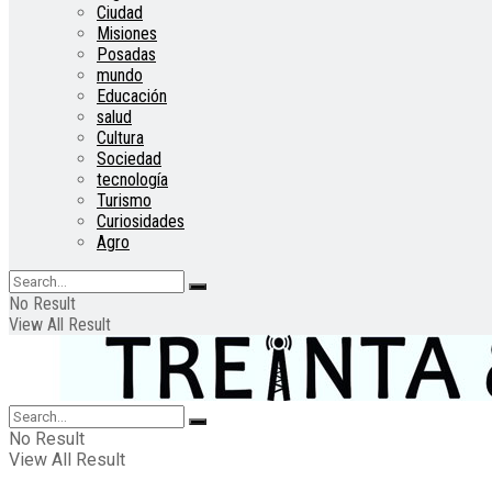
Ciudad
Misiones
Posadas
mundo
Educación
salud
Cultura
Sociedad
tecnología
Turismo
Curiosidades
Agro
No Result
View All Result
No Result
View All Result