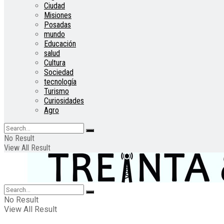
Ciudad
Misiones
Posadas
mundo
Educación
salud
Cultura
Sociedad
tecnología
Turismo
Curiosidades
Agro
No Result
View All Result
No Result
View All Result