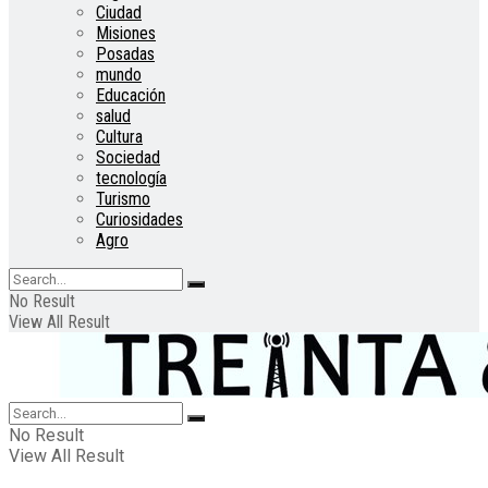
Ciudad
Misiones
Posadas
mundo
Educación
salud
Cultura
Sociedad
tecnología
Turismo
Curiosidades
Agro
No Result
View All Result
No Result
View All Result