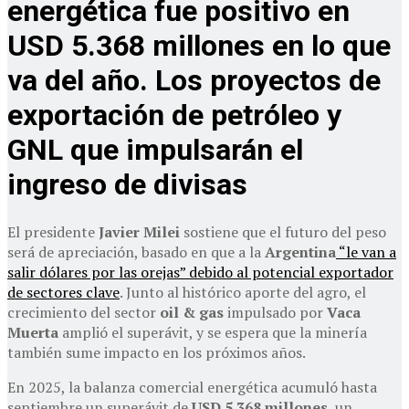
energética fue positivo en
USD 5.368 millones en lo que
va del año. Los proyectos de
exportación de petróleo y
GNL que impulsarán el
ingreso de divisas
El presidente
Javier Milei
sostiene que el futuro del peso
será de apreciación, basado en que a la
Argentina
“le van a
salir dólares por las orejas” debido al potencial exportador
de sectores clave
. Junto al histórico aporte del agro, el
crecimiento del sector
oil & gas
impulsado por
Vaca
Muerta
amplió el superávit, y se espera que la minería
también sume impacto en los próximos años.
En 2025, la balanza comercial energética acumuló hasta
septiembre un superávit de
USD 5.368 millones
, un