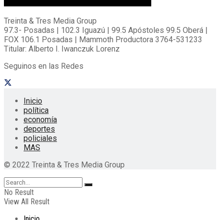
Treinta & Tres Media Group
97.3- Posadas | 102.3 Iguazú | 99.5 Apóstoles 99.5 Oberá |
FOX 106.1 Posadas | Mammoth Productora 3764-531233
Titular: Alberto I. Iwanczuk Lorenz
Seguinos en las Redes
Inicio
política
economía
deportes
policiales
MAS
© 2022 Treinta & Tres Media Group
No Result
View All Result
Inicio