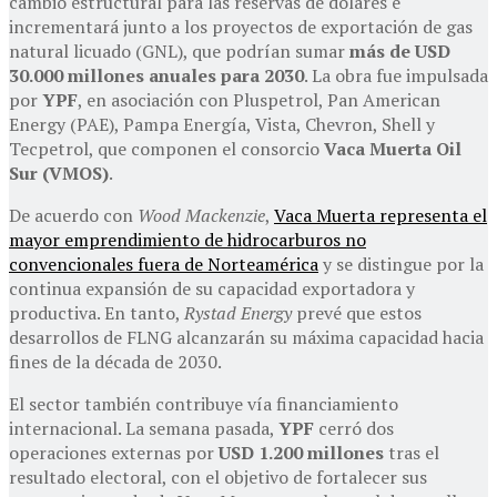
cambio estructural para las reservas de dólares e
incrementará junto a los proyectos de exportación de gas
natural licuado (GNL), que podrían sumar
más de USD
30.000 millones anuales para 2030
. La obra fue impulsada
por
YPF
, en asociación con Pluspetrol, Pan American
Energy (PAE), Pampa Energía, Vista, Chevron, Shell y
Tecpetrol, que componen el consorcio
Vaca Muerta Oil
Sur (VMOS)
.
De acuerdo con
Wood Mackenzie
,
Vaca Muerta representa el
mayor emprendimiento de hidrocarburos no
convencionales fuera de Norteamérica
y se distingue por la
continua expansión de su capacidad exportadora y
productiva. En tanto,
Rystad Energy
prevé que estos
desarrollos de FLNG alcanzarán su máxima capacidad hacia
fines de la década de 2030.
El sector también contribuye vía financiamiento
internacional. La semana pasada,
YPF
cerró dos
operaciones externas por
USD 1.200 millones
tras el
resultado electoral, con el objetivo de fortalecer sus