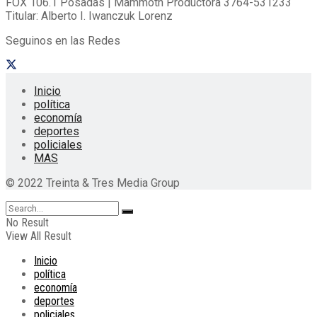
FOX 106.1 Posadas | Mammoth Productora 3764-531233
Titular: Alberto I. Iwanczuk Lorenz
Seguinos en las Redes
Inicio
política
economía
deportes
policiales
MAS
© 2022 Treinta & Tres Media Group
No Result
View All Result
Inicio
política
economía
deportes
policiales