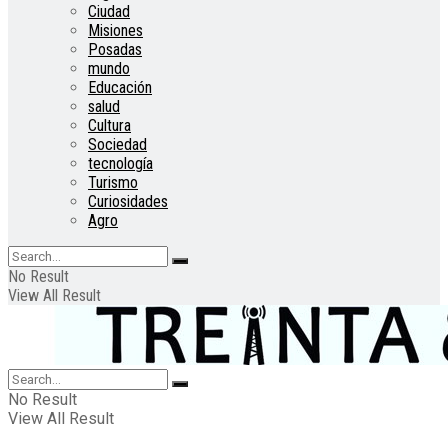
Ciudad
Misiones
Posadas
mundo
Educación
salud
Cultura
Sociedad
tecnología
Turismo
Curiosidades
Agro
No Result
View All Result
No Result
View All Result