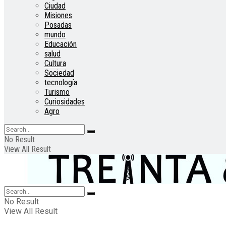
Ciudad
Misiones
Posadas
mundo
Educación
salud
Cultura
Sociedad
tecnología
Turismo
Curiosidades
Agro
No Result
View All Result
No Result
View All Result