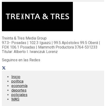
Treinta & Tres Media Group
97.3- Posadas | 102.3 Iguazú | 99.5 Apóstoles 99.5 Oberá |
FOX 106.1 Posadas | Mammoth Productora 3764-531233
Titular: Alberto I. Iwanczuk Lorenz
Seguinos en las Redes
Inicio
política
economía
deportes
policiales
MAS