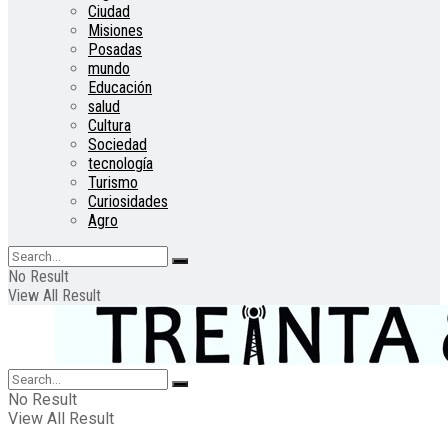
Ciudad
Misiones
Posadas
mundo
Educación
salud
Cultura
Sociedad
tecnología
Turismo
Curiosidades
Agro
No Result
View All Result
No Result
View All Result