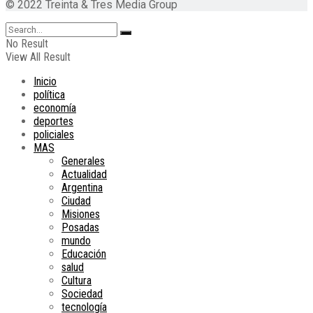
© 2022 Treinta & Tres Media Group
No Result
View All Result
Inicio
política
economía
deportes
policiales
MAS
Generales
Actualidad
Argentina
Ciudad
Misiones
Posadas
mundo
Educación
salud
Cultura
Sociedad
tecnología