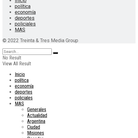
Inicio
política
economía
deportes
policiales
MAS
© 2022 Treinta & Tres Media Group
No Result
View All Result
Inicio
política
economía
deportes
policiales
MAS
Generales
Actualidad
Argentina
Ciudad
Misiones