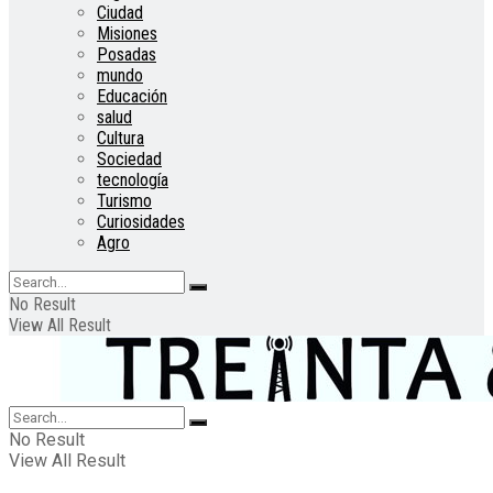
Ciudad
Misiones
Posadas
mundo
Educación
salud
Cultura
Sociedad
tecnología
Turismo
Curiosidades
Agro
No Result
View All Result
No Result
View All Result