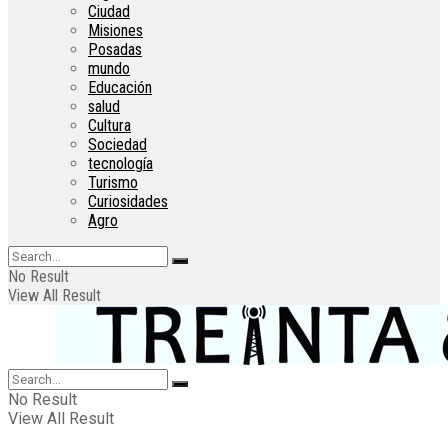
Ciudad
Misiones
Posadas
mundo
Educación
salud
Cultura
Sociedad
tecnología
Turismo
Curiosidades
Agro
No Result
View All Result
No Result
View All Result