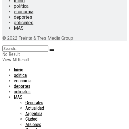
Inicio
política
economía
deportes
policiales
MAS
© 2022 Treinta & Tres Media Group
No Result
View All Result
Inicio
política
economía
deportes
policiales
MAS
Generales
Actualidad
Argentina
Ciudad
Misiones