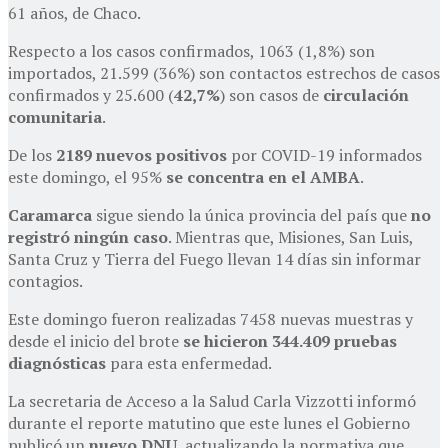
61 años, de Chaco.
Respecto a los casos confirmados, 1063 (1,8%) son
importados, 21.599 (36%) son contactos estrechos de casos
confirmados y 25.600 (
42,7%
) son casos de
circulación
comunitaria
.
De los
2189 nuevos positivos
por COVID-19 informados
este domingo, el 95%
se concentra en el AMBA
.
Caramarca
sigue siendo la única provincia del país que
no
registró ningún caso
. Mientras que, Misiones, San Luis,
Santa Cruz y Tierra del Fuego llevan 14 días sin informar
contagios.
Este domingo fueron realizadas 7458 nuevas muestras y
desde el inicio del brote
se hicieron 344.409 pruebas
diagnósticas
para esta enfermedad.
La secretaria de Acceso a la Salud Carla Vizzotti informó
durante el reporte matutino que este lunes el Gobierno
publicó un
nuevo DNU
, actualizando la normativa que