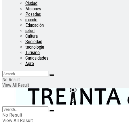
Ciudad
Misiones
Posadas
mundo
Educación
salud
Cultura
Sociedad
tecnología
Turismo
Curiosidades
Agro
No Result
View All Result
No Result
View All Result