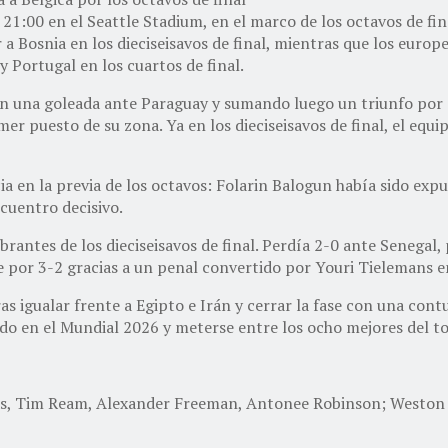
 21:00 en el Seattle Stadium, en el marco de los octavos de fin
 a Bosnia en los dieciseisavos de final, mientras que los euro
y Portugal en los cuartos de final.
n una goleada ante Paraguay y sumando luego un triunfo por 2-
er puesto de su zona. Ya en los dieciseisavos de final, el equi
 en la previa de los octavos: Folarin Balogun había sido expul
ncuentro decisivo.
brantes de los dieciseisavos de final. Perdía 2-0 ante Senegal,
 por 3-2 gracias a un penal convertido por Youri Tielemans en
s igualar frente a Egipto e Irán y cerrar la fase con una con
ando en el Mundial 2026 y meterse entre los ocho mejores del t
rds, Tim Ream, Alexander Freeman, Antonee Robinson; Weston 