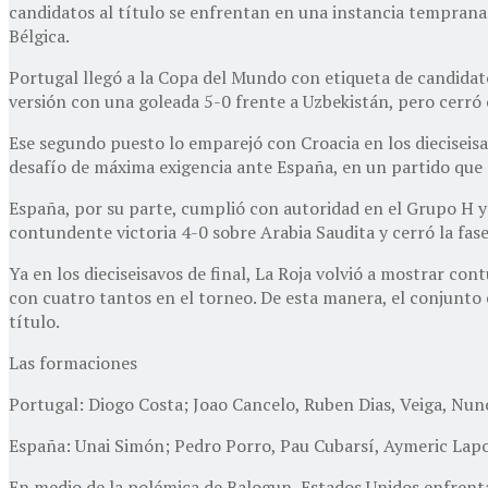
candidatos al título se enfrentan en una instancia temprana
Bélgica.
Portugal llegó a la Copa del Mundo con etiqueta de candidat
versión con una goleada 5-0 frente a Uzbekistán, pero cerró 
Ese segundo puesto lo emparejó con Croacia en los dieciseisa
desafío de máxima exigencia ante España, en un partido que
España, por su parte, cumplió con autoridad en el Grupo H 
contundente victoria 4-0 sobre Arabia Saudita y cerró la fas
Ya en los dieciseisavos de final, La Roja volvió a mostrar c
con cuatro tantos en el torneo. De esta manera, el conjunto 
título.
Las formaciones
Portugal: Diogo Costa; Joao Cancelo, Ruben Dias, Veiga, Nun
España: Unai Simón; Pedro Porro, Pau Cubarsí, Aymeric Lapor
En medio de la polémica de Balogun, Estados Unidos enfrenta 