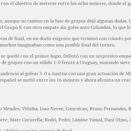
 con el objetivo de meterse entre los ocho mejores, donde el 
o, aunque su camino en la fase de grupos dejó algunas dudas. 
el Grupo K con otro empate sin goles ante Colombia, lo que le
vos de final, en un duelo exigente que terminó con triunfo por
 muchos imaginaban como una posible final del torneo.
y se quedó con el primer lugar. Debutó con un sorpresivo emp
e de grupos con un sólido 1-0 frente a Uruguay, sumando siete
ontundencia al golear 3-0 a Austria con una gran actuación de
español se metió entre los 16 mejores y ahora afronta un cruce
o Mendes; Vitinha, Joao Neves; Conceicao, Bruno Fernandes, R
te; Marc Cucurella; Rodri, Pedri; Lamine Yamal, Dani Olmo, Á
a Bélgica por los octavos de final