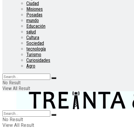
Ciudad
Misiones
Posadas
mundo
Educación
salud
Cultura
Sociedad
tecnología
Turismo
Curiosidades
Agro
No Result
View All Result
No Result
View All Result