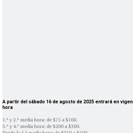
A partir del sábado 16 de agosto de 2025 entrará en vige
hora
1.ª y 2.ª media hora: de $75 a $100.
3.ª y 4.ª media hora: de $200 a $300.
Desde la 5.ª media hora: de $350 a $500.