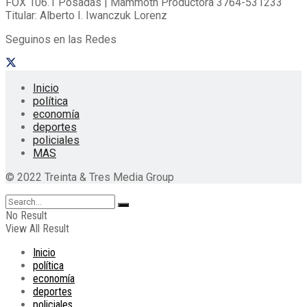
FOX 106.1 Posadas | Mammoth Productora 3764-531233
Titular: Alberto I. Iwanczuk Lorenz
Seguinos en las Redes
Inicio
política
economía
deportes
policiales
MAS
© 2022 Treinta & Tres Media Group
No Result
View All Result
Inicio
política
economía
deportes
policiales