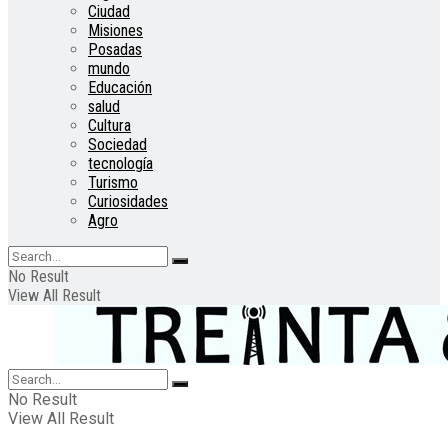
Ciudad
Misiones
Posadas
mundo
Educación
salud
Cultura
Sociedad
tecnología
Turismo
Curiosidades
Agro
No Result
View All Result
No Result
View All Result