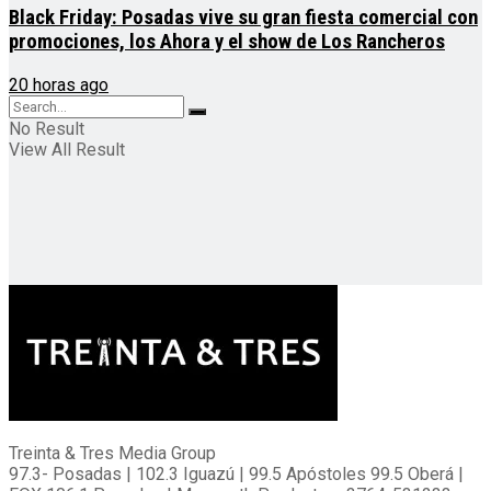
Black Friday: Posadas vive su gran fiesta comercial con
promociones, los Ahora y el show de Los Rancheros
20 horas ago
No Result
View All Result
Treinta & Tres Media Group
97.3- Posadas | 102.3 Iguazú | 99.5 Apóstoles 99.5 Oberá |