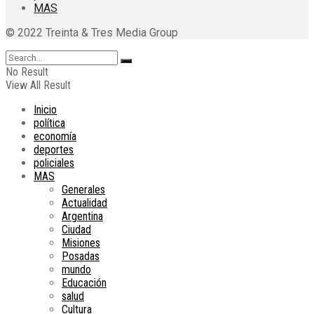
MAS
© 2022 Treinta & Tres Media Group
No Result
View All Result
Inicio
política
economía
deportes
policiales
MAS
Generales
Actualidad
Argentina
Ciudad
Misiones
Posadas
mundo
Educación
salud
Cultura