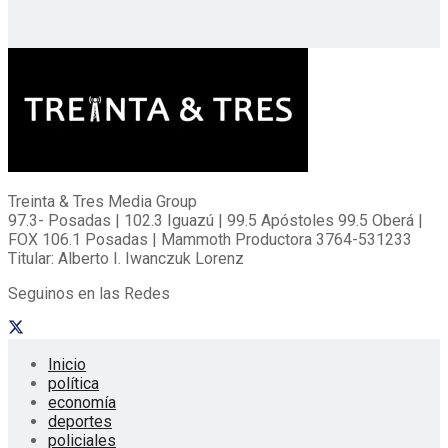
Treinta & Tres Media Group
97.3- Posadas | 102.3 Iguazú | 99.5 Apóstoles 99.5 Oberá |
FOX 106.1 Posadas | Mammoth Productora 3764-531233
Titular: Alberto I. Iwanczuk Lorenz
Seguinos en las Redes
Inicio
política
economía
deportes
policiales