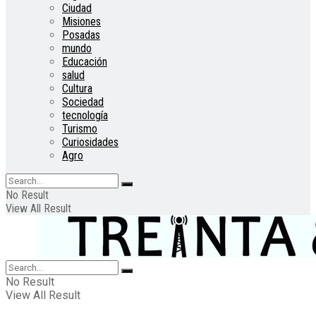
Ciudad
Misiones
Posadas
mundo
Educación
salud
Cultura
Sociedad
tecnología
Turismo
Curiosidades
Agro
No Result
View All Result
No Result
View All Result