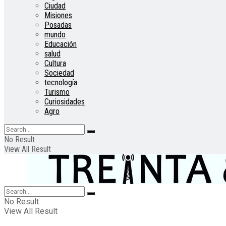
Ciudad
Misiones
Posadas
mundo
Educación
salud
Cultura
Sociedad
tecnología
Turismo
Curiosidades
Agro
No Result
View All Result
No Result
View All Result