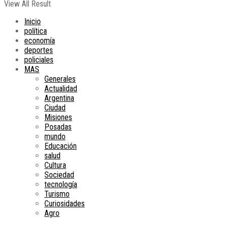
View All Result
Inicio
política
economía
deportes
policiales
MAS
Generales
Actualidad
Argentina
Ciudad
Misiones
Posadas
mundo
Educación
salud
Cultura
Sociedad
tecnología
Turismo
Curiosidades
Agro