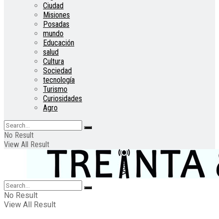
Ciudad
Misiones
Posadas
mundo
Educación
salud
Cultura
Sociedad
tecnología
Turismo
Curiosidades
Agro
No Result
View All Result
No Result
View All Result