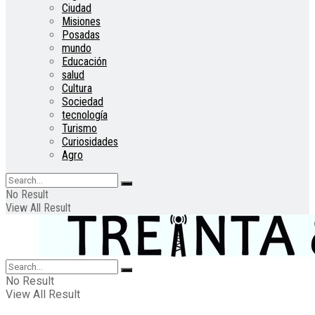
Ciudad
Misiones
Posadas
mundo
Educación
salud
Cultura
Sociedad
tecnología
Turismo
Curiosidades
Agro
No Result
View All Result
No Result
View All Result