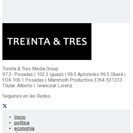
Treinta & Tres Media Group
97.3- Posadas | 102.3 Iguazú | 99.5 Apóstoles 99.5 Oberá |
FOX 106.1 Posadas | Mammoth Productora 3764-531233
Titular: Alberto I. Iwanczuk Lorenz
Seguinos en las Redes
Inicio
política
economía