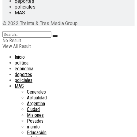
deportes
policiales
MAS
© 2022 Treinta & Tres Media Group
No Result
View All Result
Inicio
política
economía
deportes
policiales
MAS
Generales
Actualidad
Argentina
Ciudad
Misiones
Posadas
mundo
Educación