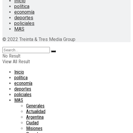
Inicio
política
economía
deportes
policiales
MAS
© 2022 Treinta & Tres Media Group
No Result
View All Result
Inicio
política
economía
deportes
policiales
MAS
Generales
Actualidad
Argentina
Ciudad
Misiones