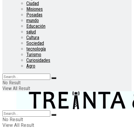
Ciudad
Misiones
Posadas
mundo
Educación
salud
Cultura
Sociedad
tecnología
Turismo
Curiosidades
Agro
No Result
View All Result
No Result
View All Result