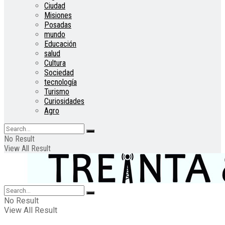
Ciudad
Misiones
Posadas
mundo
Educación
salud
Cultura
Sociedad
tecnología
Turismo
Curiosidades
Agro
No Result
View All Result
No Result
View All Result