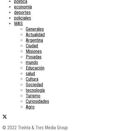
política
economía
deportes
policiales
MAS
Generales
Actualidad
Argentina
Ciudad
Misiones
Posadas
mundo
Educación
salud
Cultura
Sociedad
tecnología
Turismo
Curiosidades
Agro
© 2022 Treinta & Tres Media Group